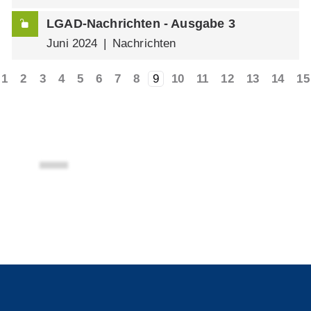
LGAD-Nachrichten - Ausgabe 3
Juni 2024
Nachrichten
1
2
3
4
5
6
7
8
9
10
11
12
13
14
15
Logo Landesverband Bayer Großhandel -
Außenhandel Dienstleistungen e.V.