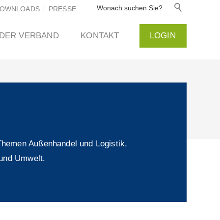
OWNLOADS
PRESSE
DER VERBAND
KONTAKT
LOGIN
e Themen Außenhandel und Logistik,
f und Umwelt.