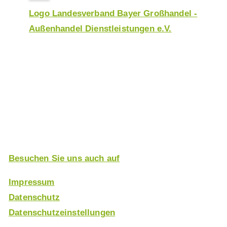
Logo Landesverband Bayer Großhandel -
Außenhandel Dienstleistungen e.V.
Werden Sie Mitglied
beim LGAD
Einfach Antrag stellen und von einer Vielzahl an
Vorteilen und Leistungen profitieren.
Besuchen Sie uns auch auf
Impressum
Datenschutz
Datenschutzeinstellungen