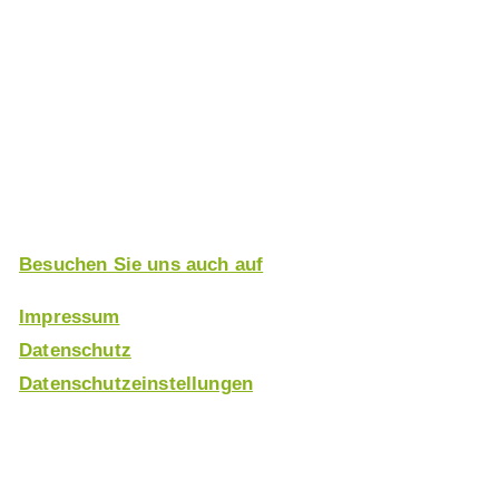
Werden Sie Mitglied
beim LGAD
Einfach Antrag stellen und von einer Vielzahl an
Vorteilen und Leistungen profitieren.
Besuchen Sie uns auch auf
Impressum
Datenschutz
Datenschutzeinstellungen