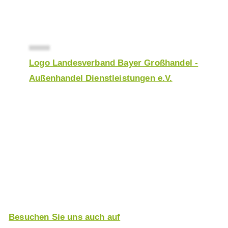
Logo Landesverband Bayer Großhandel -
Außenhandel Dienstleistungen e.V.
Werden Sie Mitglied
beim LGAD
Einfach Antrag stellen und von einer Vielzahl an
Vorteilen und Leistungen profitieren.
Besuchen Sie uns auch auf