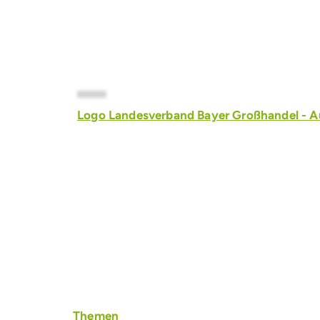
Logo Landesverband Bayer Großhandel - Au
Werden Sie Mitglied
beim LGAD
Themen