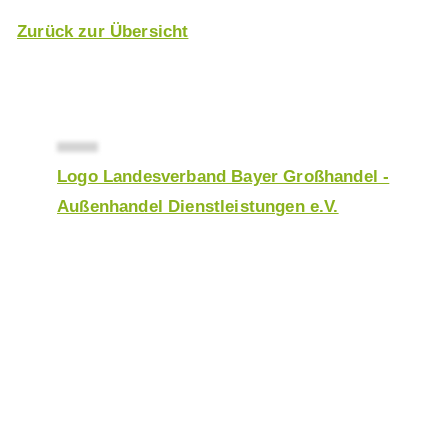
Zurück
zur Übersicht
Logo Landesverband Bayer Großhandel -
Außenhandel Dienstleistungen e.V.
Werden Sie Mitglied
beim LGAD
Einfach Antrag stellen und von einer Vielzahl an
Vorteilen und Leistungen profitieren.